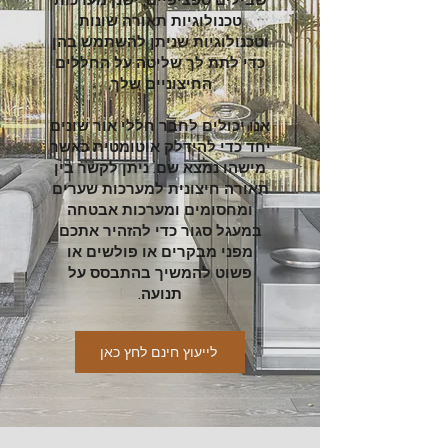
טכנולוגיות תאורה שונות
וטכנולוגיות שניתן להשתמש בהן
כדי לתת לך שליטה על החללים
החיצוניים שלך.
אנו יכולים לחבר חללי אור שונים
יחד כדי להידלק אוטומטית כאשר
מישהו נמצא שם. ניתן לקשר בין
תאורה חיצונית למערכות שערים
ומחסומים ומערכות אבטחה
במעגל סגור כדי להזהיר אתכם
מפני מבקרים או פולשים או
פשוט להמשיך בהתבסס על
תנועה.
לייעוץ חינם לחץ כאן