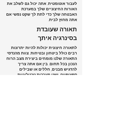
לעבור אוטומטית. אתה יכול גם לשלב את
האורות החיצוניים שלך במערכת
האבטחה שלך כדי לתת לך שקט נפשי אם
אתה מחוץ לבית.
תאורה שעובדת
בסינרגיה איתך
לתאורה חיצונית יכולות להיות יתרונות
רבים כולל ביטחון ובטיחות. צוות מהנדסי
התאורה שלנו מומחים ביצירת מצב הרוח
הנכון בכל תחום. בין אם אתה צריך
להדגיש מבנים, חללים או שבילים
ספציפיים, ישנן מערכות טכנולוגיות
תאורה שונות וטכנולוגיות שניתן להשתמש
בהן כדי לתת לך שליטה על החללים
החיצוניים שלך.
אנו יכולים לחבר חללי אור שונים יחד כדי
להידלק אוטומטית כאשר מישהו נמצא
שם. ניתן לקשר בין תאורה חיצונית
למערכות שערים ומחסומים ומערכות