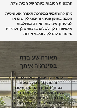
התכונות הטובות ביותר של הבית שלך.
ניתן להשתמש במערכת תאורה אוטומטית
חכמה באופן פנימי וחיצוני לקישוט או
לביטחון. מערכות תאורה משולבות
מאפשרות לך לשלוט ברכוש שלך ולהגדיר
טיימרים להדלקה וכיבוי אורות.
תאורה שעובדת
בסינרגיה איתך
לתאורה חיצונית יכולות להיות
יתרונות רבים כולל ביטחון
ובטיחות. צוות מהנדסי התאורה
שלנו מומחים ביצירת מצב הרוח
הנכון בכל תחום. בין אם אתה
צריך להדגיש מבנים, חללים או
שבילים ספציפיים, ישנן מערכות