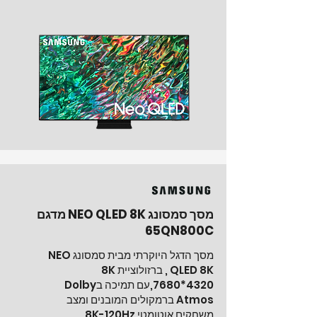
מסך סמסונג NEO QLED 8K מדגם
65QN800C
מסך הדגל היוקרתי מבית סמסונג NEO
QLED 8K , ברזולוציית 8K
*4320
7680
,עם תמיכה בDolby
Atmos ברמקולים המובנים ומצב
משחקים אוטומטי 8K-120Hz