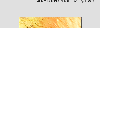
משחקים אוטומטי 4K-120Hz
מסך סמסונג NEO QLED מדגם
75QN90C
מסך יוקרתי מבית סמסונג מסדרת NEO
QLED המובילה, בטכנולוגיית Quantum
Matrix technology, עיצוב דק יוקרתי
2.5 ס"מ - Neo Slim, ללא מסגרת,