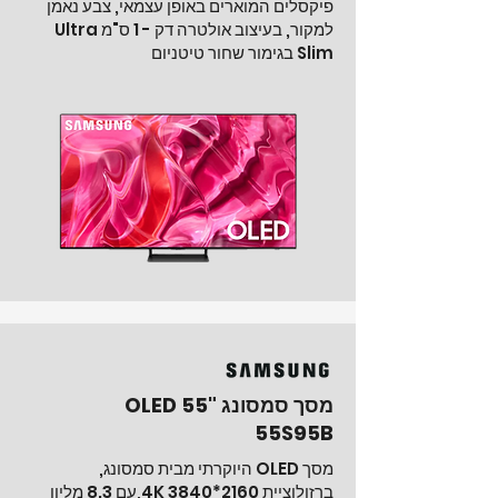
פיקסלים המוארים באופן עצמאי, צבע נאמן
למקור, בעיצוב אולטרה דק - 1 ס"מ Ultra
Slim בגימור שחור טיטניום
מסך סמסונג "55 OLED
55S95B
מסך OLED היוקרתי מבית סמסונג,
ברזולוציית 4K 3840
*2160
,עם 8.3 מליון